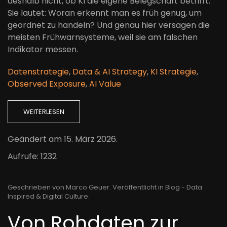
deshalb nicht, ob KI die eigene Belegschaft betrifft.
Sie lautet: Woran erkennt man es früh genug, um
geordnet zu handeln? Und genau hier versagen die
meisten Frühwarnsysteme, weil sie am falschen
Indikator messen.
Datenstrategie
,
Data & AI Strategy
,
KI Strategie
,
Observed Exposure
,
AI Value
WEITERLESEN
Geändert am
15. März 2026
.
Aufrufe: 1232
Geschrieben von Marco Geuer. Veröffentlicht in
Blog - Data
Inspired & Digital Culture
.
Von Rohdaten zur