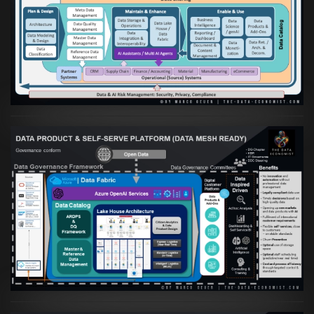
Artikel:
Die moderne Architektur für
Daten- und KI-orientierte Unternehmen
VIEW
Artikel:
Warum eine Data Governance
orientierte Data Fabric essenziell für
skalierbare qualitative Datenprodukte ist
VIEW