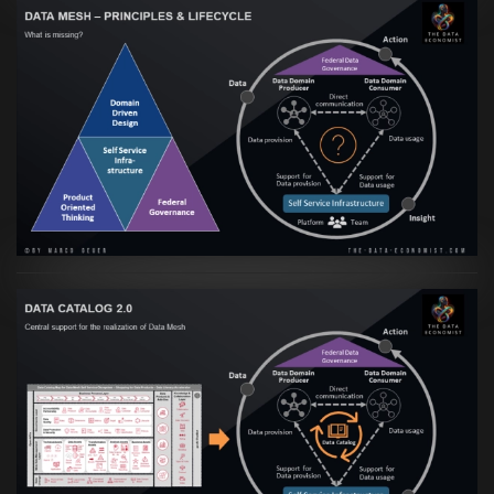
Artikel:
Data Mesh Ökosysteme: Die
Transformation zur Data Inspired Human
Culture
VIEW
Artikel:
Data Mesh Ökosysteme: Die
Transformation zur Data Inspired Human
Culture