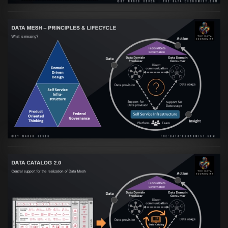
Artikel:
Data Mesh Ökosysteme: Die
Transformation zur Data Inspired Human
Culture
VIEW
Artikel:
Data Mesh Ökosysteme: Die
Transformation zur Data Inspired Human