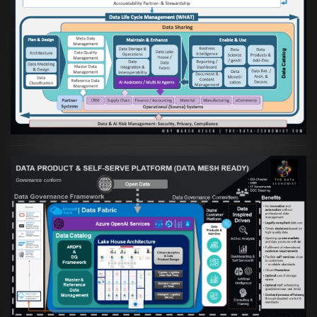
Artikel:
Die moderne Architektur für
Daten- und KI-orientierte Unternehmen
VIEW
Artikel:
Warum eine Data Governance
orientierte Data Fabric essenziell für
skalierbare qualitative Datenprodukte ist
VIEW