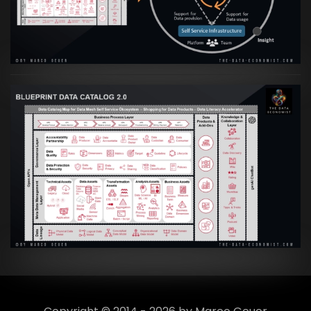
Culture
VIEW
Artikel:
Data Mesh Ökosysteme: Die
Transformation zur Data Inspired Human
Culture
VIEW