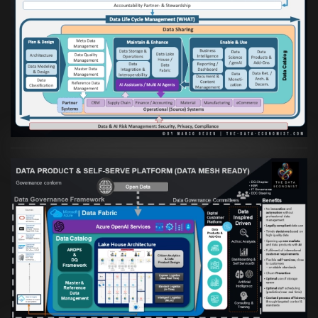
Artikel:
Die moderne Architektur für
Daten- und KI-orientierte Unternehmen
VIEW
Artikel:
Warum eine Data Governance
orientierte Data Fabric essenziell für
skalierbare qualitative Datenprodukte ist
VIEW