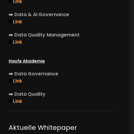
🌐
Link
➡️
Data & AI Governance
🌐
Link
➡️
Data Quality Management
🌐
Link
Haufe Akademie
➡️
Data Governance
🌐
Link
➡️
Data Quality
🌐
Link
Aktuelle Whitepaper