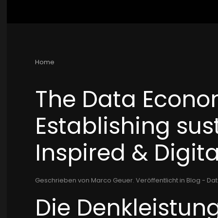
Home
The Data Econom
Establishing sus
Inspired & Digita
Geschrieben von Marco Geuer. Veröffentlicht in
Blog - Dat
Die Denkleistun