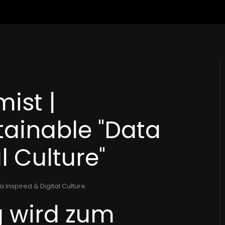
ist |
tainable "Data
l Culture"
a Inspired & Digital Culture
.
g wird zum