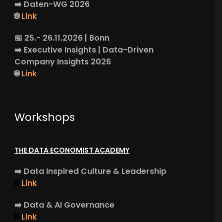
➡️
Daten-WG
2026
🌐
Link
📅 25.- 26.11.2026 | Bonn
➡️
Executive Insights
| Data-Driven
Company Insights 2026
🌐
Link
Workshops
THE DATA ECONOMIST ACADEMY
➡️
Data Inspired Culture & Leadership
🌐
Link
➡️
Data & AI Governance
🌐
Link