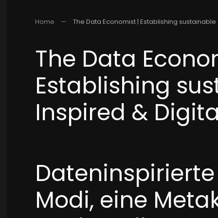
Home
The Data Economist | Establishing sustainable "
The Data Econom
Establishing sus
Inspired & Digita
Dateninspirierte
Modi, eine Meta