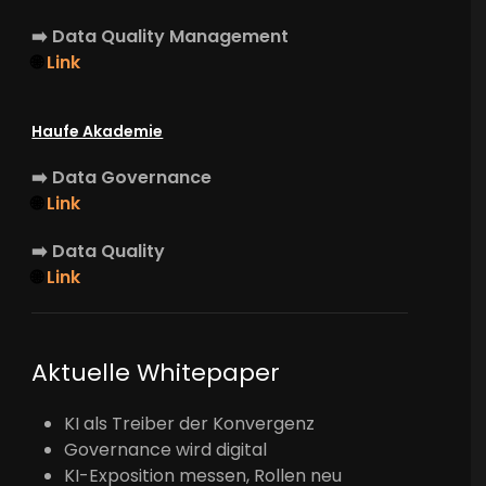
➡️
Data Quality Management
🌐
Link
Haufe Akademie
➡️
Data Governance
🌐
Link
➡️
Data Quality
🌐
Link
Aktuelle Whitepaper
KI als Treiber der Konvergenz
Governance wird digital
KI-Exposition messen, Rollen neu