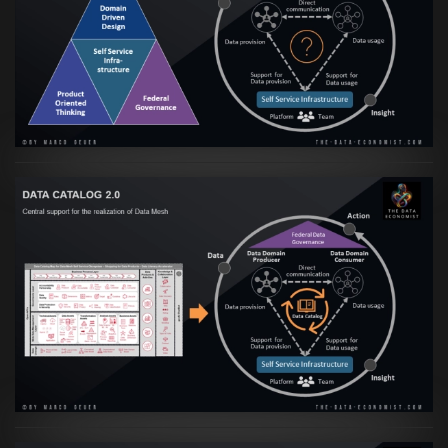
Artikel:
Data Mesh Ökosysteme: Die
Transformation zur Data Inspired Human
Culture
VIEW
Artikel:
Data Mesh Ökosysteme: Die
Transformation zur Data Inspired Human
Culture
VIEW