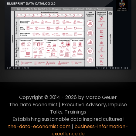
Artikel:
Data Mesh Ökosysteme: Die
Transformation zur Data Inspired Human
Culture
VIEW
Copyright © 2014 - 2026 by Marco Geuer
The Data Economist | Executive Advisory, Impulse
Talks, Trainings
Establishing sustainable data inspired cultures!
the-data-economist.com
|
business-information-
excellence.de