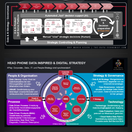
Artikel:
Prozesse und Daten müssen Hand
in Hand gehen
VIEW
Artikel:
Kennst Du schon die "Head Phone
Data Driven Strategy"?
VIEW