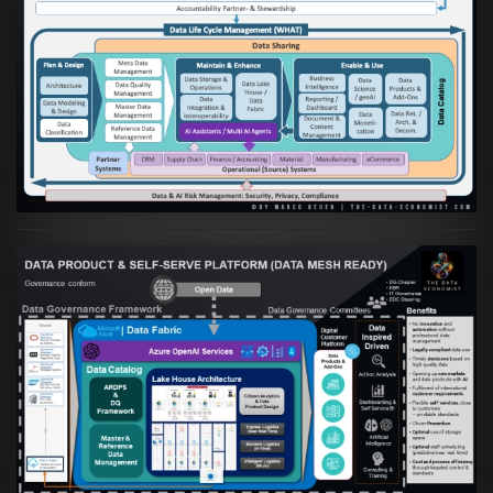
Artikel:
Die moderne Architektur für
Daten- und KI-orientierte Unternehmen
VIEW
Artikel:
Warum eine Data Governance
orientierte Data Fabric essenziell für
skalierbare qualitative Datenprodukte ist
VIEW