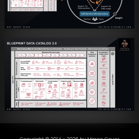
Culture
VIEW
Artikel:
Data Mesh Ökosysteme: Die
Transformation zur Data Inspired Human
Culture
VIEW