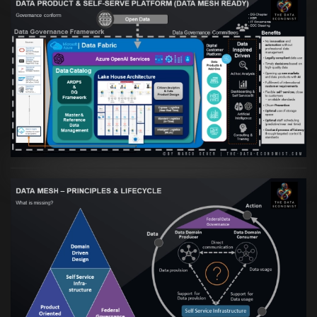
Artikel:
Warum eine Data Governance
orientierte Data Fabric essenziell für
skalierbare qualitative Datenprodukte ist
VIEW
Artikel:
Data Mesh Ökosysteme: Die
Transformation zur Data Inspired Human
Culture
VIEW