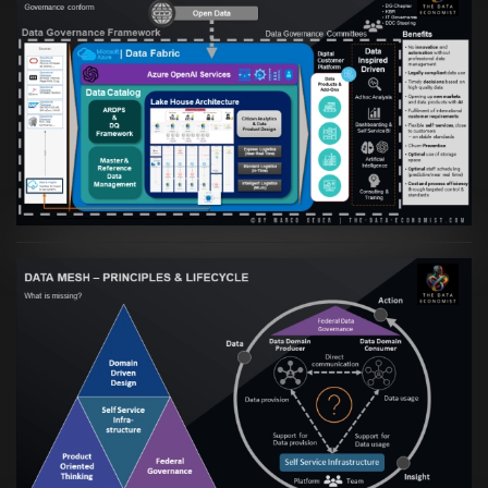
Artikel:
Warum eine Data Governance
orientierte Data Fabric essenziell für
skalierbare qualitative Datenprodukte ist
VIEW
Artikel:
Data Mesh Ökosysteme: Die
Transformation zur Data Inspired Human
Culture
VIEW