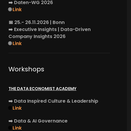
➡️
Daten-WG
2026
🌐
Link
📅 25.- 26.11.2026 | Bonn
➡️
Executive Insights
| Data-Driven
Company Insights 2026
🌐
Link
Workshops
THE DATA ECONOMIST ACADEMY
➡️
Data Inspired Culture & Leadership
🌐
Link
➡️
Data & AI Governance
🌐
Link