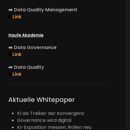
➡️
Data Quality Management
🌐
Link
Haufe Akademie
➡️
Data Governance
🌐
Link
➡️
Data Quality
🌐
Link
Aktuelle Whitepaper
KI als Treiber der Konvergenz
Governance wird digital
KI-Exposition messen, Rollen neu