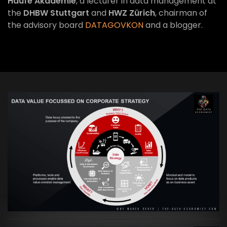
Haufe Akademie
, a lecturer in data management at
the
DHBW Stuttgart
and
HWZ Zürich
, chairman of
the advisory board
DATAGOVKON
and a blogger.
VIEW