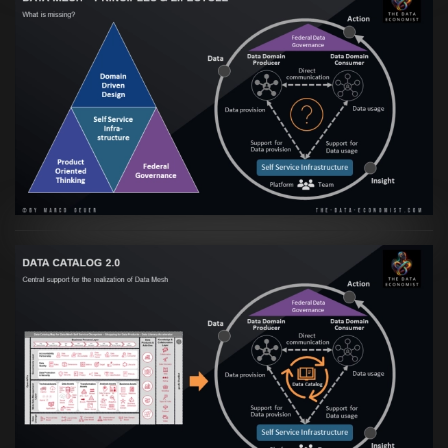
Artikel:
Data Mesh Ökosysteme: Die
Transformation zur Data Inspired Human
Culture
VIEW
Artikel:
Data Mesh Ökosysteme: Die
Transformation zur Data Inspired Human
Culture
VIEW