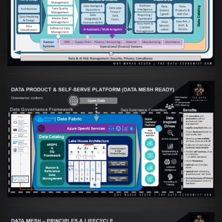
Artikel:
Die moderne Architektur für
Daten- und KI-orientierte Unternehmen
VIEW
Artikel:
Warum eine Data Governance
orientierte Data Fabric essenziell für
skalierbare qualitative Datenprodukte ist
VIEW