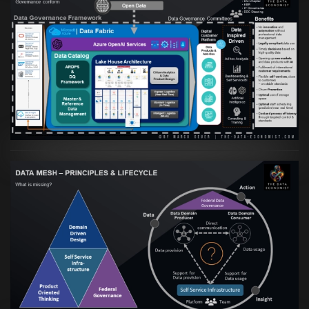
Artikel:
Warum eine Data Governance
orientierte Data Fabric essenziell für
skalierbare qualitative Datenprodukte ist
VIEW
Artikel:
Data Mesh Ökosysteme: Die
Transformation zur Data Inspired Human
Culture
VIEW