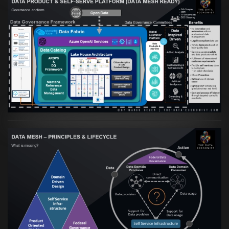
Artikel:
Warum eine Data Governance
orientierte Data Fabric essenziell für
skalierbare qualitative Datenprodukte ist
VIEW
Artikel:
Data Mesh Ökosysteme: Die
Transformation zur Data Inspired Human
Culture
VIEW