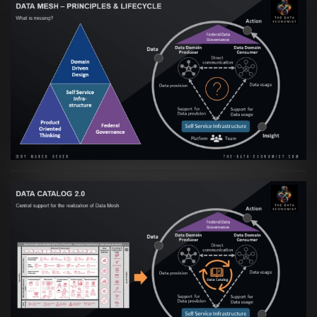
Artikel:
Data Mesh Ökosysteme: Die
Transformation zur Data Inspired Human
Culture
VIEW
Artikel:
Data Mesh Ökosysteme: Die
Transformation zur Data Inspired Human
Culture