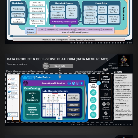
Artikel:
Die moderne Architektur für
Daten- und KI-orientierte Unternehmen
VIEW
Artikel:
Warum eine Data Governance
orientierte Data Fabric essenziell für
skalierbare qualitative Datenprodukte ist
VIEW