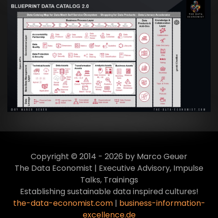
Artikel:
Data Mesh Ökosysteme: Die
Transformation zur Data Inspired Human
Culture
VIEW
Copyright © 2014 - 2026 by Marco Geuer
The Data Economist | Executive Advisory, Impulse
Talks, Trainings
Establishing sustainable data inspired cultures!
the-data-economist.com
|
business-information-
excellence.de