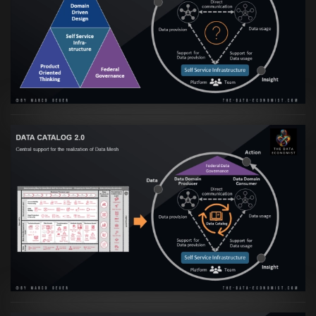
Artikel:
Data Mesh Ökosysteme: Die
Transformation zur Data Inspired Human
Culture
VIEW
Artikel:
Data Mesh Ökosysteme: Die
Transformation zur Data Inspired Human
Culture
VIEW