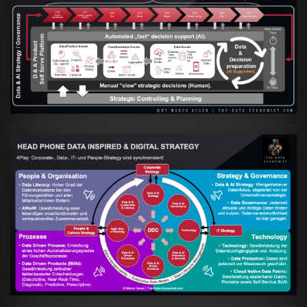
Artikel:
Prozesse und Daten müssen Hand
in Hand gehen
VIEW
Artikel:
Kennst Du schon die "Head Phone
Data Driven Strategy"?
VIEW