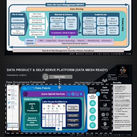
Artikel:
Die moderne Architektur für
Daten- und KI-orientierte Unternehmen
VIEW
Artikel:
Warum eine Data Governance
orientierte Data Fabric essenziell für
skalierbare qualitative Datenprodukte ist
VIEW