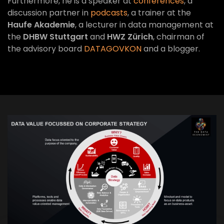
Furthermore, he is a speaker at
conferences
, a
discussion partner in
podcasts
, a trainer at the
Haufe Akademie
, a lecturer in data management at
the
DHBW Stuttgart
and
HWZ Zürich
, chairman of
the advisory board
DATAGOVKON
and a blogger.
VIEW