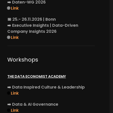
➡️
Daten-WG
2026
🌐
Link
📅 25.- 26.11.2026 | Bonn
➡️
Executive Insights
| Data-Driven
Company Insights 2026
🌐
Link
Workshops
THE DATA ECONOMIST ACADEMY
➡️
Data Inspired Culture & Leadership
🌐
Link
➡️
Data & AI Governance
🌐
Link