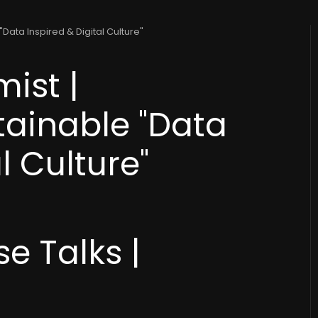
Data Inspired & Digital Culture"
ist |
tainable "Data
l Culture"
e Talks |