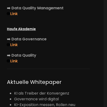
➡️
Data Quality Management
🌐
Link
Haufe Akademie
➡️
Data Governance
🌐
Link
➡️
Data Quality
🌐
Link
Aktuelle Whitepaper
KI als Treiber der Konvergenz
Governance wird digital
KI-Exposition messen, Rollen neu