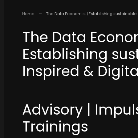
Home
The Data Economist | Establishing sustainable "
The Data Econom
Establishing sus
Inspired & Digita
Advisory | Impuls
Trainings