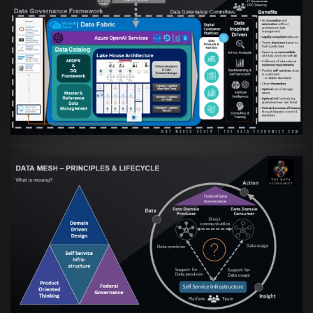
Artikel:
Warum eine Data Governance
orientierte Data Fabric essenziell für
skalierbare qualitative Datenprodukte ist
VIEW
Artikel:
Data Mesh Ökosysteme: Die
Transformation zur Data Inspired Human
Culture
VIEW