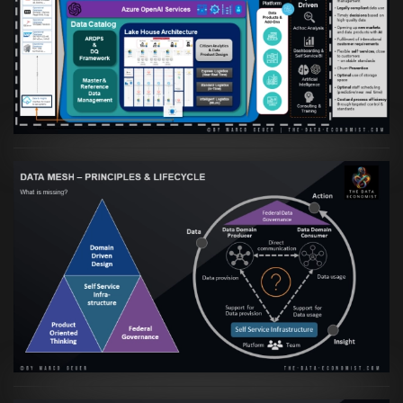
Artikel:
Warum eine Data Governance
orientierte Data Fabric essenziell für
skalierbare qualitative Datenprodukte ist
VIEW
Artikel:
Data Mesh Ökosysteme: Die
Transformation zur Data Inspired Human
Culture
VIEW