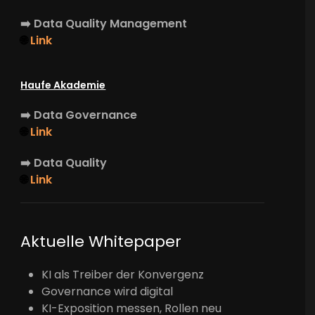
➡️
Data Quality Management
🌐
Link
Haufe Akademie
➡️
Data Governance
🌐
Link
➡️
Data Quality
🌐
Link
Aktuelle Whitepaper
KI als Treiber der Konvergenz
Governance wird digital
KI-Exposition messen, Rollen neu