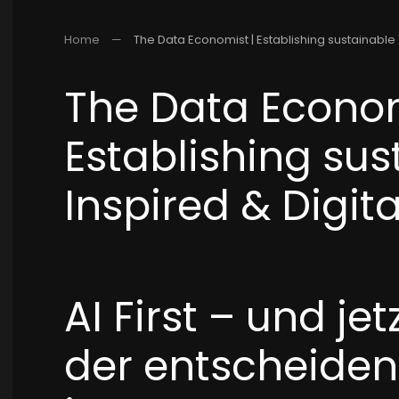
Home
The Data Economist | Establishing sustainable "
The Data Econom
Establishing sus
Inspired & Digita
AI First – und j
der entscheiden