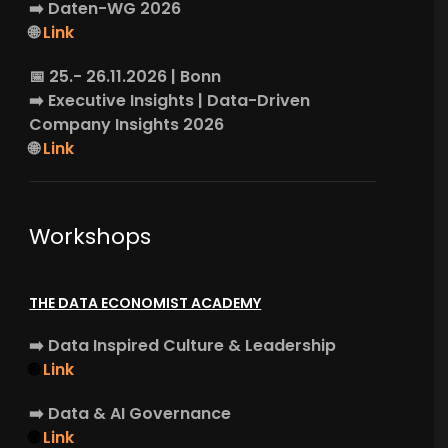
➡️
Daten-WG
2026
🌐
Link
📅 25.- 26.11.2026 | Bonn
➡️
Executive Insights
| Data-Driven
Company Insights 2026
🌐
Link
Workshops
THE DATA ECONOMIST ACADEMY
➡️
Data Inspired Culture & Leadership
🌐
Link
➡️
Data & AI Governance
🌐
Link