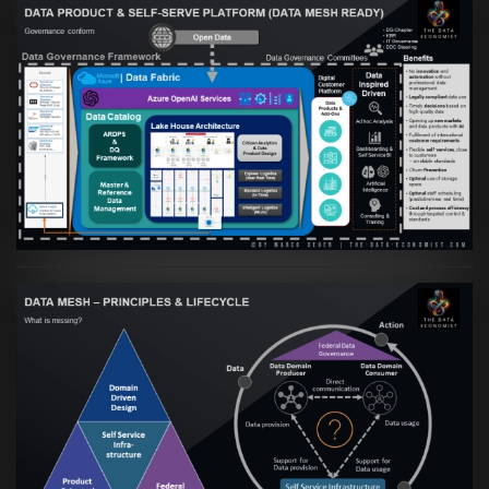
Artikel:
Warum eine Data Governance
orientierte Data Fabric essenziell für
skalierbare qualitative Datenprodukte ist
VIEW
Artikel:
Data Mesh Ökosysteme: Die
Transformation zur Data Inspired Human
Culture
VIEW