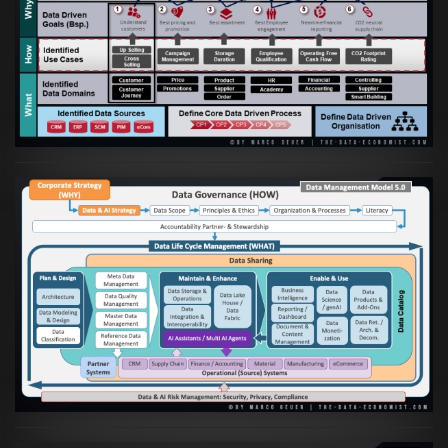
Artikel:
Business Case orientierte
Etablierung einer Data Driven Company
VIEW
Artikel:
Die moderne Architektur für
Daten- und KI-orientierte Unternehmen
VIEW