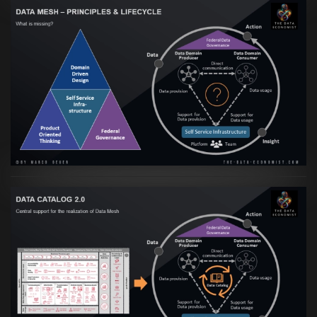
Artikel:
Data Mesh Ökosysteme: Die
Transformation zur Data Inspired Human
Culture
VIEW
Artikel:
Data Mesh Ökosysteme: Die
Transformation zur Data Inspired Human
Culture