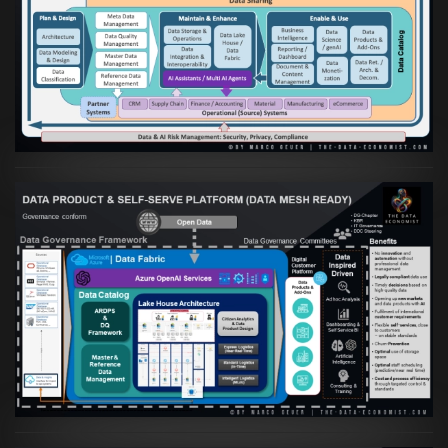
Artikel:
Die moderne Architektur für
Daten- und KI-orientierte Unternehmen
VIEW
Artikel:
Warum eine Data Governance
orientierte Data Fabric essenziell für
skalierbare qualitative Datenprodukte ist
VIEW