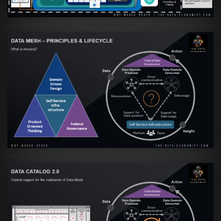
Artikel:
Data Mesh Ökosysteme: Die
Transformation zur Data Inspired Human
Culture
VIEW
Artikel:
Data Mesh Ökosysteme: Die