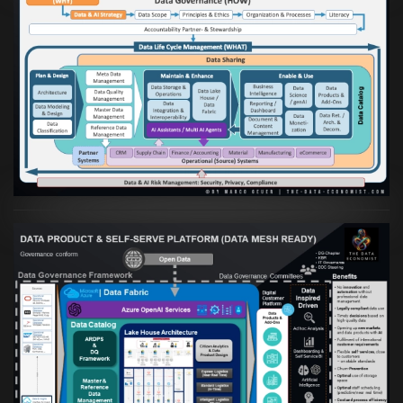
Artikel:
Die moderne Architektur für
Daten- und KI-orientierte Unternehmen
VIEW
Artikel:
Warum eine Data Governance
orientierte Data Fabric essenziell für
skalierbare qualitative Datenprodukte ist
VIEW