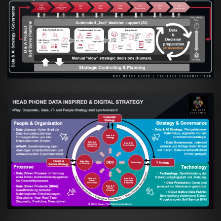
Artikel:
Prozesse und Daten müssen Hand
in Hand gehen
VIEW
Artikel:
Kennst Du schon die "Head Phone
Data Driven Strategy"?
VIEW