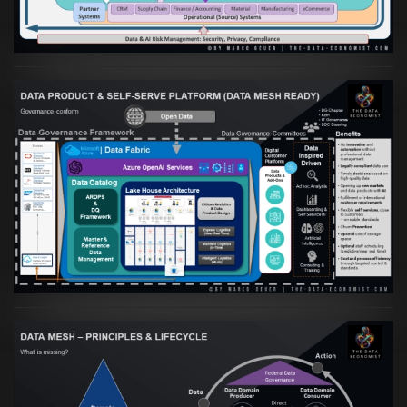
VIEW
Artikel:
Warum eine Data Governance
orientierte Data Fabric essenziell für
skalierbare qualitative Datenprodukte ist
VIEW
Artikel:
Data Mesh Ökosysteme: Die