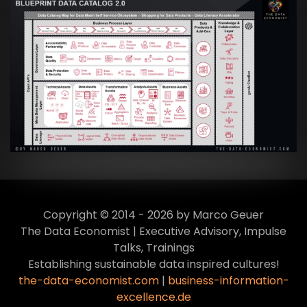
Artikel:
Data Mesh Ökosysteme: Die
Transformation zur Data Inspired Human
Culture
VIEW
Copyright © 2014 - 2026 by Marco Geuer
The Data Economist | Executive Advisory, Impulse
Talks, Trainings
Establishing sustainable data inspired cultures!
the-data-economist.com
|
business-information-
excellence.de