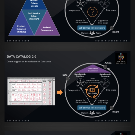
Transformation zur Data Inspired Human
Culture
VIEW
Artikel:
Data Mesh Ökosysteme: Die
Transformation zur Data Inspired Human
Culture
VIEW